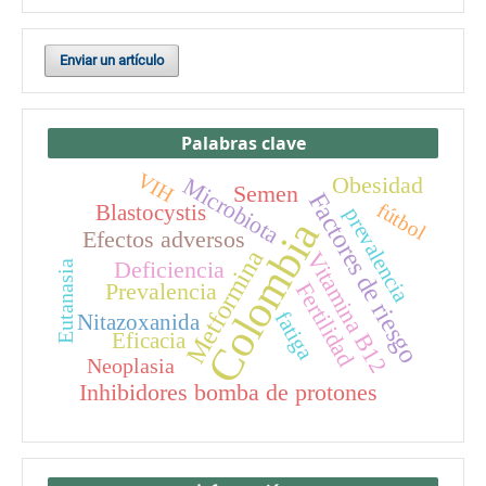
Enviar un artículo
Palabras clave
VIH
Obesidad
Microbiota
Semen
Factores de riesgo
fútbol
Blastocystis
prevalencia
Colombia
Efectos adversos
Metformina
Vitamina B12
Deficiencia
Eutanasia
Prevalencia
Fertilidad
fatiga
Nitazoxanida
Eficacia
Neoplasia
Inhibidores bomba de protones