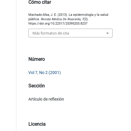
Cómo citar
Machado-Alba, J. E. (2013). La epidemiología y la salud
pública.
Revista Médica De Risaralda
,
7
(2).
https://doi.org/10.22517/25395203.8237
Más formatos de cita
Número
Vol 7, No 2 (2001)
Sección
Artículo de reflexión
Licencia