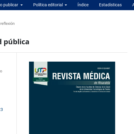
 publicar
Política editorial
Índice
Estadísticas
 reflexión
d pública
do
23