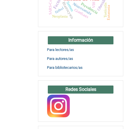
SARS-CoV-2
Obesidad
Semen
Blastocystis
Prevalencia
Nitazoxanida
VIH
Tortícolis
Eutanasia
fútbol
Giardiasis
Neoplasia
Información
Para lectores/as
Para autores/as
Para bibliotecarios/as
Redes Sociales