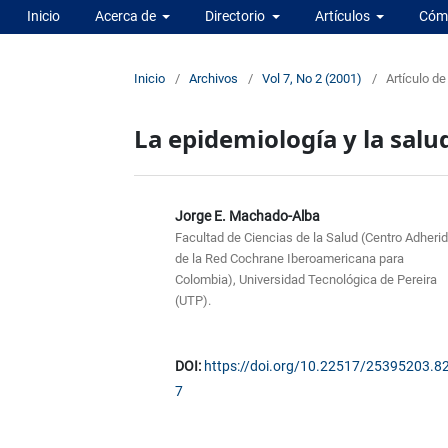
Inicio
Acerca de
Directorio
Artículos
Cómo
Inicio
/
Archivos
/
Vol 7, No 2 (2001)
/
Artículo de
La epidemiología y la salu
Jorge E. Machado-Alba
Facultad de Ciencias de la Salud (Centro Adheri
de la Red Cochrane Iberoamericana para
Colombia), Universidad Tecnológica de Pereira
(UTP).
DOI:
https://doi.org/10.22517/25395203.8
7