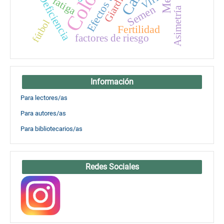
Giardiasis
Deficiencia
VIH
fatiga
Semen
Asimetría
fútbol
Fertilidad
factores de riesgo
Información
Para lectores/as
Para autores/as
Para bibliotecarios/as
Redes Sociales