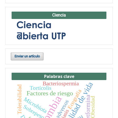
Ciencia
Enviar un artículo
Palabras clave
Calidad de vida
Bacteriospermia
Tolerabilidad
Tortícolis
Ecografía
Factores de riesgo
Colombia
Metformina
Obesidad
Microbiota
Efectos adversos
Sobrepeso