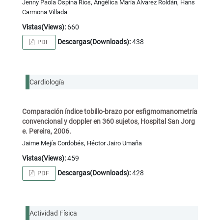
Jenny Paola Ospina Ríos, Angélica María Álvarez Roldán, Hans
Carmona Villada
Vistas(Views):
660
Descargas(Downloads):
438
PDF
Cardiología
Comparación índice tobillo-brazo por esfigmomanometría
convencional y doppler en 360 sujetos, Hospital San Jorg
e. Pereira, 2006.
Jaime Mejía Cordobés, Héctor Jairo Umaña
Vistas(Views):
459
Descargas(Downloads):
428
PDF
Actividad Física