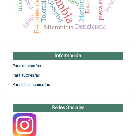
Colombia
Factores de riesgo
Metformina
Tolerabilidad
Eutanasia
prevalencia
fútbol
lactato
Obesidad
fatiga
Deficiencia
Microbiota
Información
Para lectores/as
Para autores/as
Para bibliotecarios/as
Redes Sociales