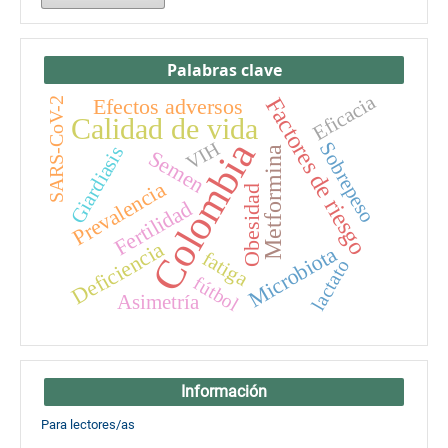
Palabras clave
Eficacia
Factores de riesgo
Efectos adversos
SARS-CoV-2
Calidad de vida
Colombia
VIH
Sobrepeso
Giardiasis
Metformina
Semen
Prevalencia
Obesidad
Fertilidad
Deficiencia
Microbiota
fatiga
lactato
fútbol
Asimetría
Información
Para lectores/as