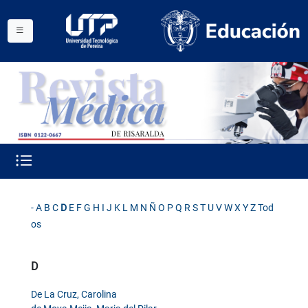
-
A
B
C
D
E
F
G
H
I
J
K
L
M
N
Ñ
O
P
Q
R
S
T
U
V
W
X
Y
Z
Tod
os
D
De La Cruz, Carolina