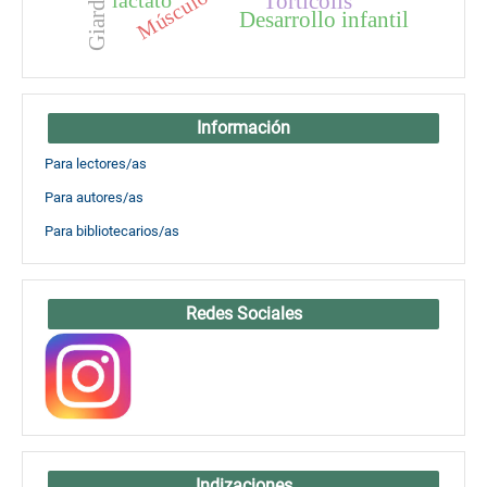
Giardiasis
Músculo
lactato
Tortícolis
Desarrollo infantil
Información
Para lectores/as
Para autores/as
Para bibliotecarios/as
Redes Sociales
Indizaciones