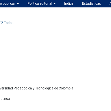
 publicar
Política editorial
Índice
Estadísticas
Y
Z
Todos
niversidad Pedagógica y Tecnológica de Colombia
 Cuenca