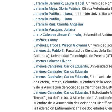
Jaramillo Jaramillo, Laura Isabel
, Universidad Pont
Jaramillo Mejía, Gloria Patricia
, Clínica Veterinari
Jaramillo Patiño, Juliana
, Institución Universitaria
Jaramillo Patiño, Juliana
Jaramillo Ruiz, Claudia Angelina
Jaramillo Vásquez, Juliana
Jerez Galeano, Jhoan Gonzalo
, Universidad Aut
Jiménez, Fanny
Jiménez Barbosa, Wilson Giovanni
, Universidad J
Jimenez J., Pablo E.
, Facultad de Ciencias de la S
Colombia), Universidad Tecnológica de Pereira (UT
Jimenez Salazar, Silvana
Jiménez-Canizales, Carlos Eduardo
, Universidad T
Jiménez-Canizales, Carlos Eduardo
Jimenez-Canizales, Carlos Eduardo
, Estudiante de
de Pereira, Pereira, Colombia. Miembros de la Aso
y de la Asociación de Sociedades Científicas de 
Jimenez-Canizales, Carlos Eduardo
, 1 Estudiante 
Tecnológica de Pereira. 3 Miembro de la Asociació
Miembro de la Asociación de Sociedades Científi
la Federación Latinoamericana de Sociedades Cie