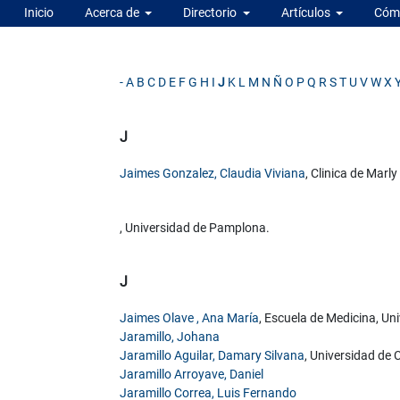
Inicio
Acerca de
Directorio
Artículos
Cómo
-
A
B
C
D
E
F
G
H
I
J
K
L
M
N
Ñ
O
P
Q
R
S
T
U
V
W
X
J
Jaimes Gonzalez, Claudia Viviana
, Clinica de Marly
, Universidad de Pamplona.
J
Jaimes Olave , Ana María
, Escuela de Medicina, U
Jaramillo, Johana
Jaramillo Aguilar, Damary Silvana
, Universidad de
Jaramillo Arroyave, Daniel
Jaramillo Correa, Luis Fernando