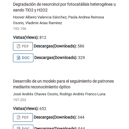
Degradación de resorcinol por fotocatálisis heterogénea u
sando TiO2 y H2O2
Hoover Albeiro Valencia Sánchez, Paola Andrea Reinosa
Osorio, Vladimir Arias Ramirez
192-196
Vistas(Views):
812
Descargas(Downloads):
586
PDF
Descargas(Downloads):
329
DOC
Desarrollo de un modelo para el seguimiento de patrones
mediante reconocimiento óptico
José Andrés Chaves Osorio, Rodrigo Andrés Franco Luna
197-202
Vistas(Views):
652
Descargas(Downloads):
344
PDF
Descargas(Downloads):
944
DOC